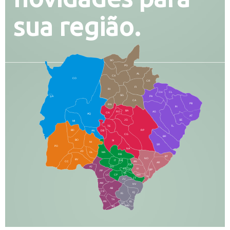
sua região.
SO
PG
AL
CX
CO
CR
FI
RI
CH
CL
SG
LA
PA
CA
PB
RN
IN
BA
RO
AG
CN
AQ
AT
JG
SE
MI
TE
TL
BD
RP
AN
DB
CG
BR
BO
SI
NI
SR
PO
NA
JD
GL
MA
RB
BT
NO
BV
IT
DR
CC
AN
AR
DE
AJ
DO
FS
IV
GD
BP
PP
VC
NH
LC
CP
TA
JT
JU
AM
NV
AB
CS
IQ
IG
TA
PR
EL
JP
MN
SQ