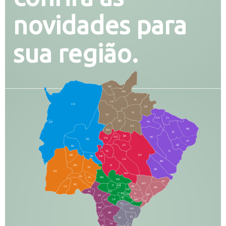
novidades para
sua região.
SO
PG
AL
CX
CO
CR
FI
RI
CH
CL
SG
LA
PA
CA
PB
RN
IN
BA
RO
AG
CN
AQ
AT
JG
SE
MI
TE
TL
BD
RP
AN
DB
CG
BR
BO
SI
NI
SR
PO
NA
JD
GL
MA
RB
BT
NO
BV
IT
DR
CC
AN
AR
DE
AJ
DO
FS
IV
GD
BP
PP
VC
NH
LC
CP
TA
JT
JU
AM
NV
AB
CS
IQ
IG
TA
PR
EL