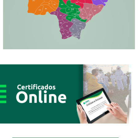
PO
NA
JD
GL
MA
RB
BT
NO
BV
IT
DR
CC
AN
AR
DE
AJ
DO
FS
IV
GD
BP
PP
VC
NH
LC
CP
TA
JT
JU
AM
NV
AB
CS
IQ
IG
TA
PR
EL
JP
MN
SQ