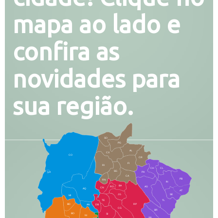
mapa ao lado e
confira as
novidades para
sua região.
SO
PG
AL
CX
CO
CR
FI
RI
CH
CL
SG
LA
PA
CA
PB
RN
IN
BA
RO
AG
CN
AQ
AT
JG
SE
MI
TE
TL
BD
RP
AN
DB
CG
BR
BO
SI
NI
SR