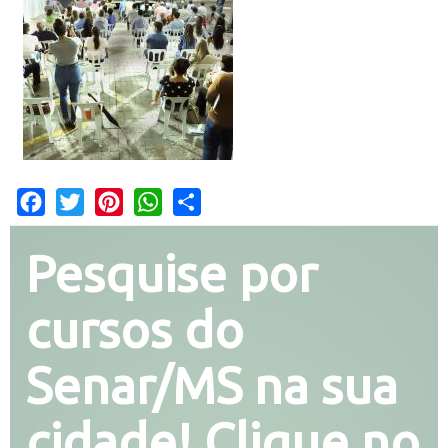
Facebook
Twitter
Pinterest
WhatsApp
Share
Pesquise por
cursos do
Senar/MS na sua
cidade! Clique no