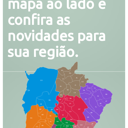
mapa ao lado e
confira as
novidades para
sua região.
SO
PG
AL
CX
CO
CR
FI
RI
CH
CL
SG
LA
PA
CA
PB
RN
IN
BA
RO
AG
CN
AQ
AT
JG
SE
MI
TE
TL
BD
RP
AN
DB
CG
BR
BO
SI
NI
SR
PO
NA
JD
GL
MA
RB
BT
NO
BV
IT
DR
CC
AN
AR