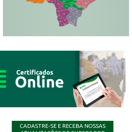
DE
AJ
DO
FS
IV
GD
BP
PP
VC
NH
LC
CP
TA
JT
JU
AM
NV
AB
CS
IQ
IG
TA
PR
EL
JP
MN
SQ
CADASTRE-SE E RECEBA NOSSAS