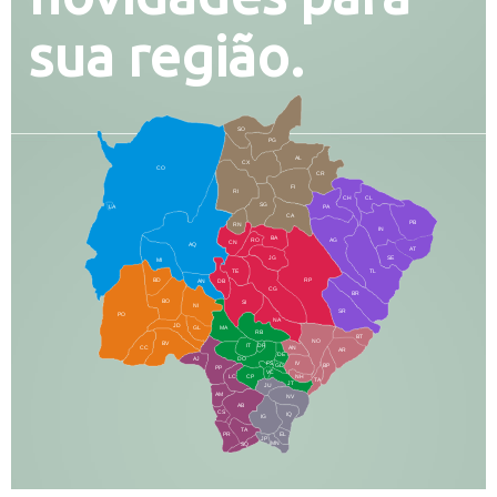
sua região.
SO
PG
AL
CX
CO
CR
FI
RI
CH
CL
SG
LA
PA
CA
PB
RN
IN
BA
RO
AG
CN
AQ
AT
JG
SE
MI
TE
TL
BD
RP
AN
DB
CG
BR
BO
SI
NI
SR
PO
NA
JD
GL
MA
RB
BT
NO
BV
IT
DR
CC
AN
AR
DE
AJ
DO
FS
IV
GD
BP
PP
VC
NH
LC
CP
TA
JT
JU
AM
NV
AB
CS
IQ
IG
TA
PR
EL
JP
MN
SQ