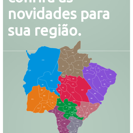
novidades para
sua região.
SO
PG
AL
CX
CO
CR
FI
RI
CH
CL
SG
LA
PA
CA
PB
RN
IN
BA
RO
AG
CN
AQ
AT
JG
SE
MI
TE
TL
BD
RP
AN
DB
CG
BR
BO
SI
NI
SR
PO
NA
JD
GL
MA
RB
BT
NO
BV
IT
DR
CC
AN
AR
DE
AJ
DO
FS
IV
GD
BP
PP
VC
NH
LC
CP
TA
JT
JU
AM
NV
AB
CS
IQ
IG
TA
PR
EL
JP