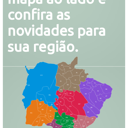
confira as
novidades para
sua região.
SO
PG
AL
CX
CO
CR
FI
RI
CH
CL
SG
LA
PA
CA
PB
RN
IN
BA
RO
AG
CN
AQ
AT
JG
SE
MI
TE
TL
BD
RP
AN
DB
CG
BR
BO
SI
NI
SR
PO
NA
JD
GL
MA
RB
BT
NO
BV
IT
DR
CC
AN
AR
DE
AJ
DO
FS
IV
GD
BP
PP
VC