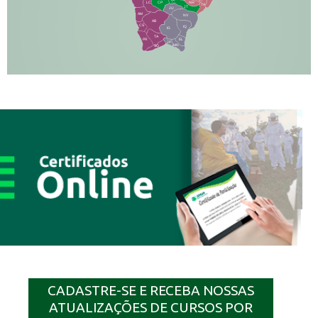
NH
LC
CP
TA
JT
JU
AM
NV
AB
CS
IQ
IG
TA
PR
EL
JP
MN
SQ
CADASTRE-SE E RECEBA NOSSAS
ATUALIZAÇÕES DE CURSOS POR