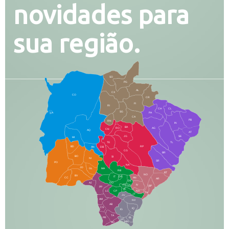
novidades para
sua região.
SO
PG
AL
CX
CO
CR
FI
RI
CH
CL
SG
LA
PA
CA
PB
RN
IN
BA
RO
AG
CN
AQ
AT
JG
SE
MI
TE
TL
BD
RP
AN
DB
CG
BR
BO
SI
NI
SR
PO
NA
JD
GL
MA
RB
BT
NO
BV
IT
DR
CC
AN
AR
DE
AJ
DO
FS
IV
GD
BP
PP
VC
NH
LC
CP
TA
JT
JU
AM
NV
AB
CS
IQ
IG
TA
PR
EL
JP
MN
SQ