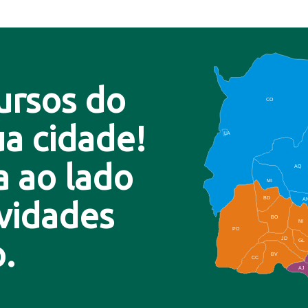
ursos do
CO
a cidade!
LA
a ao lado
AQ
MI
BD
A
ovidades
BO
NI
PO
.
JD
GL
BV
CC
AJ