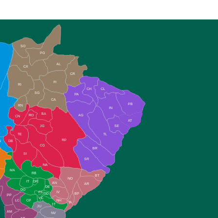
SO
PG
AL
CX
CR
FI
RI
CH
CL
SG
PA
CA
PB
RN
IN
BA
RO
AG
CN
AT
JG
SE
TE
TL
RP
N
DB
CG
BR
SI
SR
NA
MA
RB
BT
NO
IT
DR
AN
AR
DE
DO
FS
IV
GD
BP
PP
VC
NH
LC
CP
TA
JT
JU
AM
NV