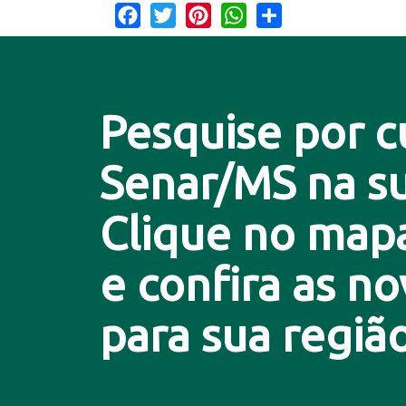
Facebook
Twitter
Pinterest
WhatsApp
Share
Pesquise por c
Senar/MS na su
Clique no map
e confira as n
para sua região