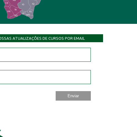
AB
CS
IQ
IG
TA
PR
EL
JP
MN
SQ
OSSAS ATUALIZAÇÕES DE CURSOS POR EMAIL