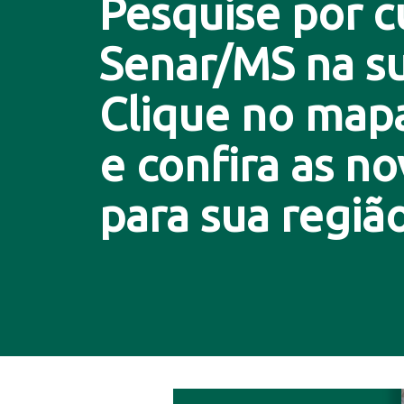
Pesquise por c
Senar/MS na su
Clique no map
e confira as n
para sua região