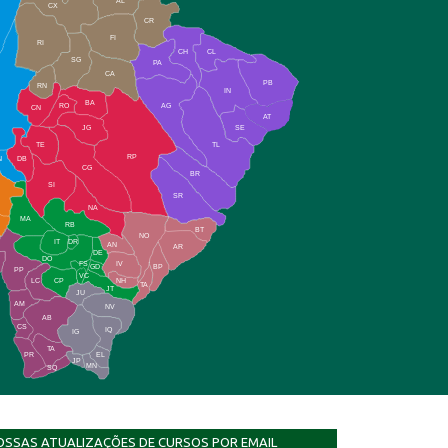
AL
CX
CR
FI
RI
CH
CL
SG
PA
CA
PB
RN
IN
BA
RO
AG
CN
AT
JG
SE
TE
TL
RP
N
DB
CG
BR
SI
SR
NA
MA
RB
BT
NO
IT
DR
AN
AR
DE
DO
FS
IV
GD
BP
PP
VC
NH
LC
CP
TA
JT
JU
AM
NV
AB
CS
IQ
IG
TA
PR
EL
JP
MN
SQ
OSSAS ATUALIZAÇÕES DE CURSOS POR EMAIL