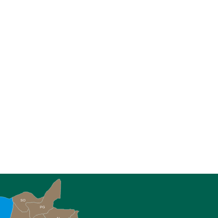
SO
PG