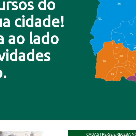
ursos do
CO
a cidade!
LA
a ao lado
AQ
MI
BD
A
ovidades
BO
NI
PO
.
JD
GL
BV
CC
AJ
CADASTRE-SE E RECEBA N