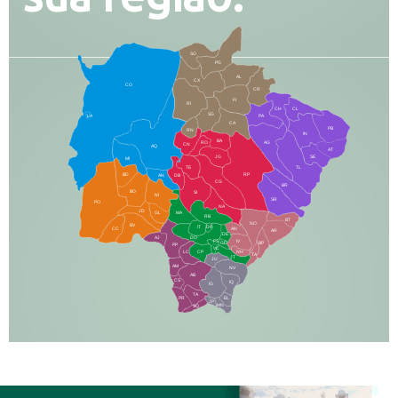
SO
PG
AL
CX
CO
CR
FI
RI
CH
CL
SG
LA
PA
CA
PB
RN
IN
BA
RO
AG
CN
AQ
AT
JG
SE
MI
TE
TL
BD
RP
AN
DB
CG
BR
BO
SI
NI
SR
PO
NA
JD
GL
MA
RB
BT
NO
BV
IT
DR
CC
AN
AR
DE
AJ
DO
FS
IV
GD
BP
PP
VC
NH
LC
CP
TA
JT
JU
AM
NV
AB
CS
IQ
IG
TA
PR
EL
JP
MN
SQ