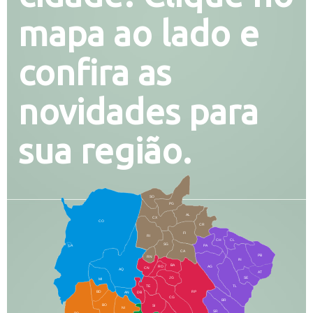
mapa ao lado e
confira as
novidades para
sua região.
SO
PG
AL
CX
CO
CR
FI
RI
CH
CL
SG
LA
PA
CA
PB
RN
IN
BA
RO
AG
CN
AQ
AT
JG
SE
MI
TE
TL
BD
RP
AN
DB
CG
BR
BO
SI
NI
SR