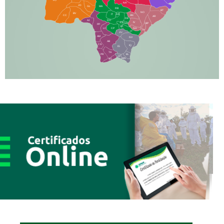
PO
NA
JD
GL
MA
RB
BT
NO
BV
IT
DR
CC
AN
AR
DE
AJ
DO
FS
IV
GD
BP
PP
VC
NH
LC
CP
TA
JT
JU
AM
NV
AB
CS
IQ
IG
TA
PR
EL
JP
MN
SQ