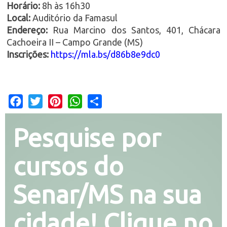
Horário:
8h às 16h30
Local:
Auditório da Famasul
Endereço:
Rua Marcino dos Santos, 401, Chácara
Cachoeira II – Campo Grande (MS)
Inscrições:
https://mla.bs/d86b8e9dc0
Facebook
Twitter
Pinterest
WhatsApp
Share
Pesquise por
cursos do
Senar/MS na sua
cidade! Clique no