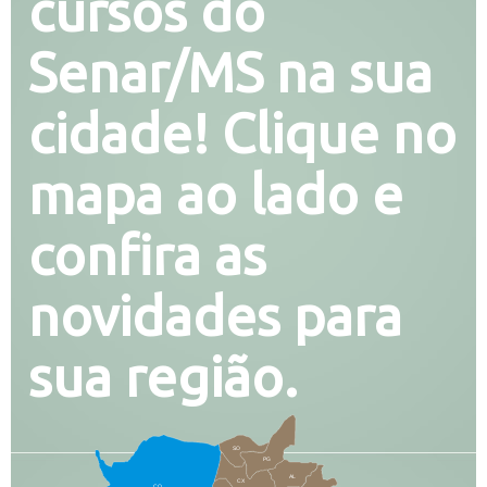
cursos do
Senar/MS na sua
cidade! Clique no
mapa ao lado e
confira as
novidades para
sua região.
SO
PG
AL
CX
CO