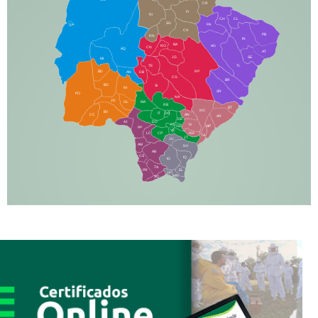
CR
FI
RI
CH
CL
SG
LA
PA
CA
PB
RN
IN
BA
RO
AG
CN
AQ
AT
JG
SE
MI
TE
TL
BD
RP
AN
DB
CG
BR
BO
SI
NI
SR
PO
NA
JD
GL
MA
RB
BT
NO
BV
IT
DR
CC
AN
AR
DE
AJ
DO
FS
IV
GD
BP
PP
VC
NH
LC
CP
TA
JT
JU
AM
NV
AB
CS
IQ
IG
TA
PR
EL
JP
MN
SQ