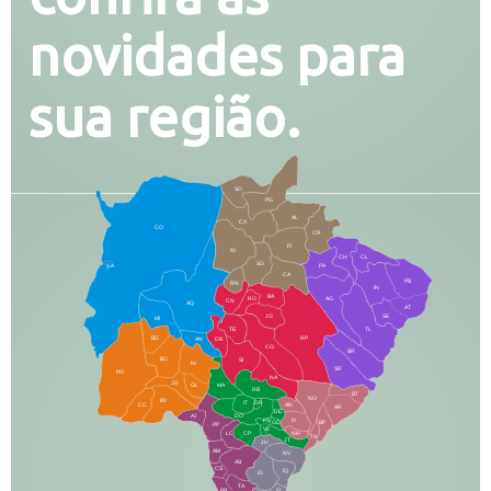
novidades para
sua região.
SO
PG
AL
CX
CO
CR
FI
RI
CH
CL
SG
LA
PA
CA
PB
RN
IN
BA
RO
AG
CN
AQ
AT
JG
SE
MI
TE
TL
BD
RP
AN
DB
CG
BR
BO
SI
NI
SR
PO
NA
JD
GL
MA
RB
BT
NO
BV
IT
DR
CC
AN
AR
DE
AJ
DO
FS
IV
GD
BP
PP
VC
NH
LC
CP
TA
JT
JU
AM
NV
AB
CS
IQ
IG
TA
PR
EL