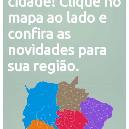
cidade! Clique no
mapa ao lado e
confira as
novidades para
sua região.
SO
PG
AL
CX
CO
CR
FI
RI
CH
CL
SG
LA
PA
CA
PB
RN
IN
BA
RO
AG
CN
AQ
AT
JG
SE
MI
TE
TL
BD
RP
AN
DB
CG
BR