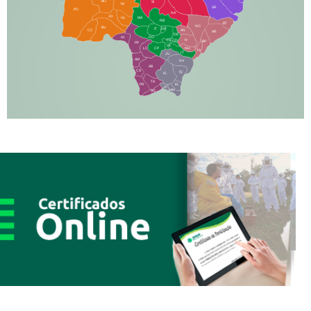
BO
SI
NI
SR
PO
NA
JD
GL
MA
RB
BT
NO
BV
IT
DR
CC
AN
AR
DE
AJ
DO
FS
IV
GD
BP
PP
VC
NH
LC
CP
TA
JT
JU
AM
NV
AB
CS
IQ
IG
TA
PR
EL
JP
MN
SQ