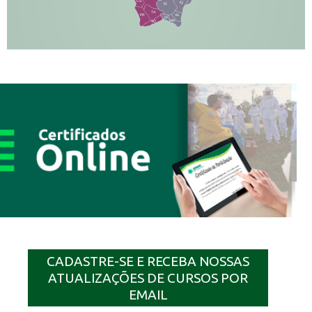
CS
IQ
IG
TA
PR
EL
JP
MN
SQ
CADASTRE-SE E RECEBA NOSSAS
ATUALIZAÇÕES DE CURSOS POR
EMAIL