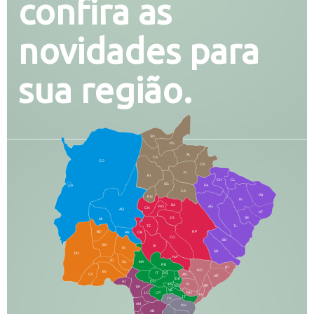
confira as
novidades para
sua região.
SO
PG
AL
CX
CO
CR
FI
RI
CH
CL
SG
LA
PA
CA
PB
RN
IN
BA
RO
AG
CN
AQ
AT
JG
SE
MI
TE
TL
BD
RP
AN
DB
CG
BR
BO
SI
NI
SR
PO
NA
JD
GL
MA
RB
BT
NO
BV
IT
DR
CC
AN
AR
DE
AJ
DO
FS
IV
GD
BP
PP
VC
NH
LC
CP
TA
JT
JU
AM
NV
AB