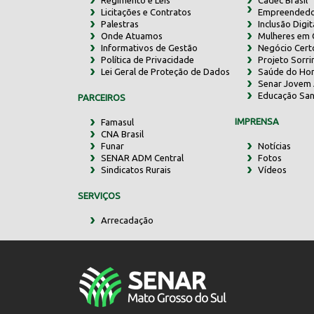
Regimento e Leis
Cadec Brasil
Licitações e Contratos
Empreendedo
Palestras
Inclusão Digit
Onde Atuamos
Mulheres em
Informativos de Gestão
Negócio Cert
Política de Privacidade
Projeto Sorr
Lei Geral de Proteção de Dados
Saúde do Ho
Senar Jovem 
Educação San
PARCEIROS
IMPRENSA
Famasul
CNA Brasil
Funar
Notícias
SENAR ADM Central
Fotos
Sindicatos Rurais
Vídeos
SERVIÇOS
Arrecadação