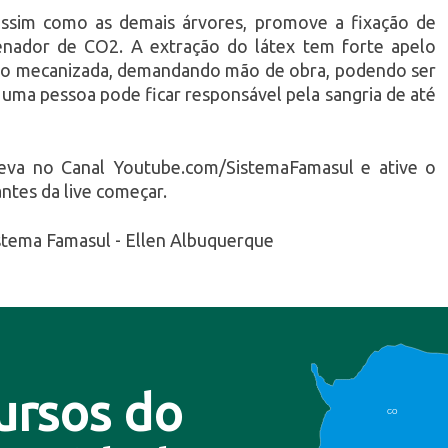
 assim como as demais árvores, promove a fixação de
nador de CO2. A extração do látex tem forte apelo
e não mecanizada, demandando mão de obra, podendo ser
ia, uma pessoa pode ficar responsável pela sangria de até
reva no Canal Youtube.com/SistemaFamasul e ative o
antes da live começar.
stema Famasul - Ellen Albuquerque
ursos do
CO