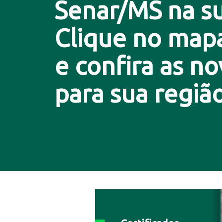
Senar/MS na su
Clique no map
e confira as n
para sua região