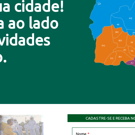
a cidade!
LA
a ao lado
AQ
MI
BD
A
ovidades
BO
NI
PO
.
JD
GL
BV
CC
AJ
CADASTRE-SE E RECEBA N
Nome
*