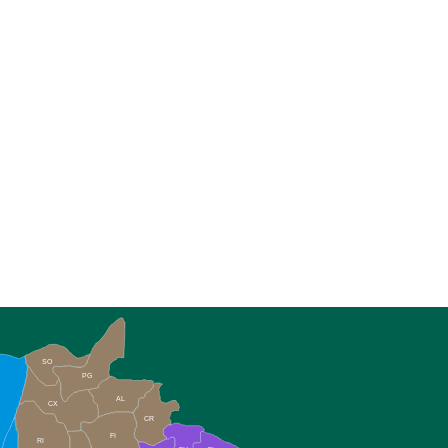
SO
PG
AL
CX
CR
FI
RI