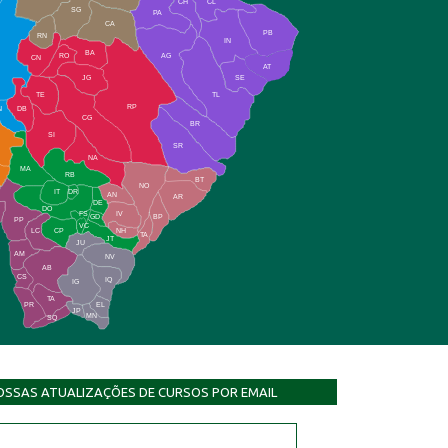
CH
CL
SG
PA
CA
PB
RN
IN
BA
RO
AG
CN
AT
JG
SE
TE
TL
RP
N
DB
CG
BR
SI
SR
NA
MA
RB
BT
NO
IT
DR
AN
AR
DE
DO
FS
IV
GD
BP
PP
VC
NH
LC
CP
TA
JT
JU
AM
NV
AB
CS
IQ
IG
TA
PR
EL
JP
MN
SQ
OSSAS ATUALIZAÇÕES DE CURSOS POR EMAIL