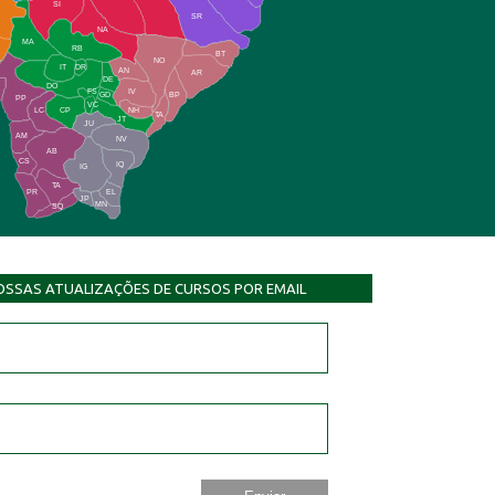
SI
SR
NA
MA
RB
BT
NO
IT
DR
AN
AR
DE
DO
FS
IV
GD
BP
PP
VC
NH
LC
CP
TA
JT
JU
AM
NV
AB
CS
IQ
IG
TA
PR
EL
JP
MN
SQ
OSSAS ATUALIZAÇÕES DE CURSOS POR EMAIL