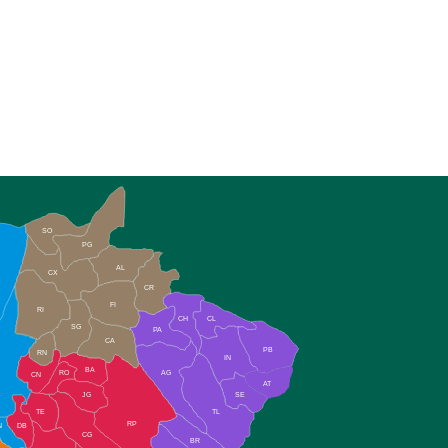
SO
PG
AL
CX
CR
FI
RI
CH
CL
SG
PA
CA
PB
RN
IN
BA
RO
AG
CN
AT
JG
SE
TE
TL
RP
N
DB
CG
BR