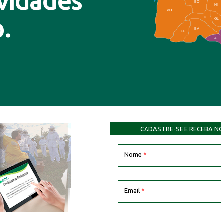
ovidades
BO
NI
PO
.
JD
GL
BV
CC
AJ
CADASTRE-SE E RECEBA N
Nome
*
Email
*