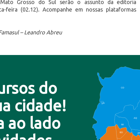
 Mato Grosso do Sul serão o assunto da editoria
-feira (02.12). Acompanhe em nossas plataformas
Famasul – Leandro Abreu
ursos do
CO
a cidade!
LA
a ao lado
AQ
MI
BD
A