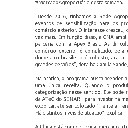
#MercadoAgropecuário desta semana.
“Desde 2016, tínhamos a Rede Agrope
eventos de sensibilização para os pr
comércio exterior. O interesse cresceu,
vez mais. Em função disso, a CNA ampl
parceria com a Apex-Brasil. As dificu
comércio exterior é complicado, pela
doméstico brasileiro é robusto, acaba 
grandes desafios”, detalha Camila Sand
Na prática, o programa busca acender a
uma única receita. Quando o produt
categorização nesse sentido. Ele pode 
da ATeG do SENAR - para investir na me
exportar, até ser colocado “frente a fre
Há distintos níveis de atuação”, explica.
A China está como principal mercado a t