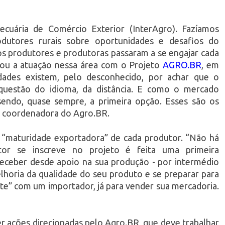
cuária de Comércio Exterior (InterAgro). Fazíamos
odutores rurais sobre oportunidades e desafios do
 os produtores e produtoras passaram a se engajar cada
iou a atuação nessa área com o Projeto
AGRO.BR
, em
ldades existem, pelo desconhecido, por achar que o
 questão do idioma, da distância. E como o mercado
sendo, quase sempre, a primeira opção. Esses são os
e, coordenadora do Agro.BR.
 “maturidade exportadora” de cada produtor. “Não há
or se inscreve no projeto é feita uma primeira
receber desde apoio na sua produção - por intermédio
lhoria da qualidade do seu produto e se preparar para
nte” com um importador, já para vender sua mercadoria.
er ações direcionadas pelo Agro.BR, que deve trabalhar