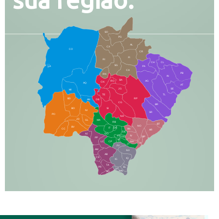
SO
PG
AL
CX
CO
CR
FI
RI
CH
CL
SG
LA
PA
CA
PB
RN
IN
BA
RO
AG
CN
AQ
AT
JG
SE
MI
TE
TL
BD
RP
AN
DB
CG
BR
BO
SI
NI
SR
PO
NA
JD
GL
MA
RB
BT
NO
BV
IT
DR
CC
AN
AR
DE
AJ
DO
FS
IV
GD
BP
PP
VC
NH
LC
CP
TA
JT
JU
AM
NV
AB
CS
IQ
IG
TA
PR
EL
JP
MN
SQ