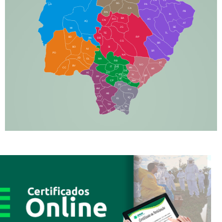
CH
CL
SG
LA
PA
CA
PB
RN
IN
BA
RO
AG
CN
AQ
AT
JG
SE
MI
TE
TL
BD
RP
AN
DB
CG
BR
BO
SI
NI
SR
PO
NA
JD
GL
MA
RB
BT
NO
BV
IT
DR
CC
AN
AR
DE
AJ
DO
FS
IV
GD
BP
PP
VC
NH
LC
CP
TA
JT
JU
AM
NV
AB
CS
IQ
IG
TA
PR
EL
JP
MN
SQ