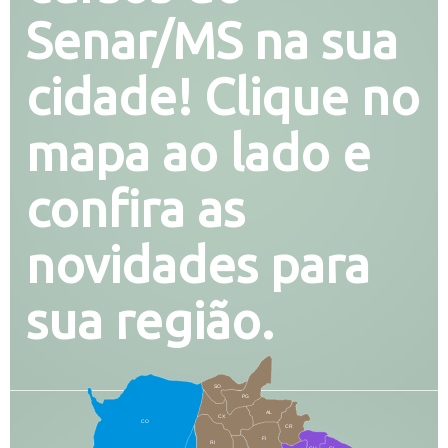
Senar/MS na sua
cidade! Clique no
mapa ao lado e
confira as
novidades para
sua região.
SO
PG
AL
CX
CO
CR
FI
RI