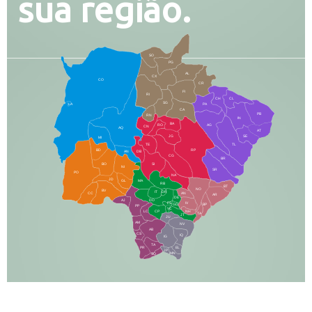
sua região.
SO
PG
AL
CX
CO
CR
FI
RI
CH
CL
SG
LA
PA
CA
PB
RN
IN
BA
RO
AG
CN
AQ
AT
JG
SE
MI
TE
TL
BD
RP
AN
DB
CG
BR
BO
SI
NI
SR
PO
NA
JD
GL
MA
RB
BT
NO
BV
IT
DR
CC
AN
AR
DE
AJ
DO
FS
IV
GD
BP
PP
VC
NH
LC
CP
TA
JT
JU
AM
NV
AB
CS
IQ
IG
TA
PR
EL
JP
MN
SQ