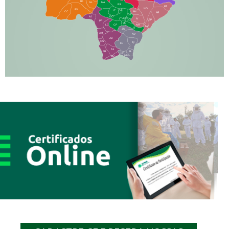
JD
GL
MA
RB
BT
NO
BV
IT
DR
CC
AN
AR
DE
AJ
DO
FS
IV
GD
BP
PP
VC
NH
LC
CP
TA
JT
JU
AM
NV
AB
CS
IQ
IG
TA
PR
EL
JP
MN
SQ