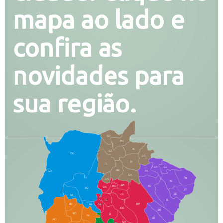
mapa ao lado e
confira as
novidades para
sua região.
SO
PG
AL
CX
CO
CR
FI
RI
CH
CL
SG
LA
PA
CA
PB
RN
IN
BA
RO
AG
CN
AQ
AT
JG
SE
MI
TE
TL
BD
RP
AN
DB
CG
BR
BO
SI
NI
SR
PO
NA