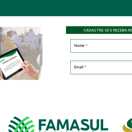
CADASTRE-SE E RECEBA N
Nome
*
Email
*