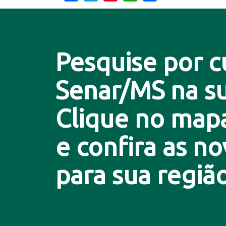
Pesquise por c
Senar/MS na su
Clique no map
e confira as n
para sua região