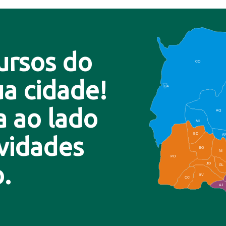
ursos do
CO
a cidade!
LA
a ao lado
AQ
MI
BD
A
ovidades
BO
NI
PO
.
JD
GL
BV
CC
AJ