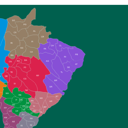
SO
PG
AL
CX
CR
FI
RI
CH
CL
SG
PA
CA
PB
RN
IN
BA
RO
AG
CN
AT
JG
SE
TE
TL
RP
N
DB
CG
BR
SI
SR
NA
MA
RB
BT
NO
IT
DR
AN
AR
DE
DO
FS
IV
GD
BP
PP
VC
NH
LC
CP
TA
JT
JU
AM
NV
AB
CS
IQ
IG