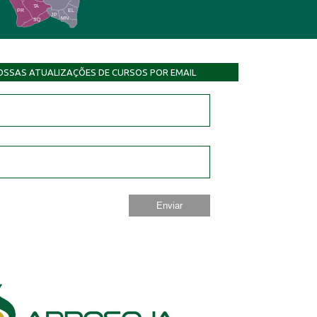
TA
PR
EL
JP
MN
SQ
OSSAS ATUALIZAÇÕES DE CURSOS POR EMAIL