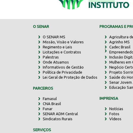
O SENAR
PROGRAMAS E PRO
O SENAR MS
Agricultura d
Missão, Visão e Valores
Agrinho MS
Regimento e Leis
Cadec Brasil
Licitações e Contratos
Empreendedo
Palestras
Inclusão Digit
Onde Atuamos
Mulheres em
Informativos de Gestão
Negócio Cert
Política de Privacidade
Projeto Sorr
Lei Geral de Proteção de Dados
Saúde do Ho
Senar Jovem 
Educação San
PARCEIROS
IMPRENSA
Famasul
CNA Brasil
Funar
Notícias
SENAR ADM Central
Fotos
Sindicatos Rurais
Vídeos
SERVIÇOS