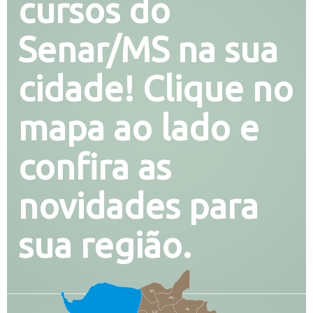
cursos do
Senar/MS na sua
cidade! Clique no
mapa ao lado e
confira as
novidades para
sua região.
SO
PG
AL
CX