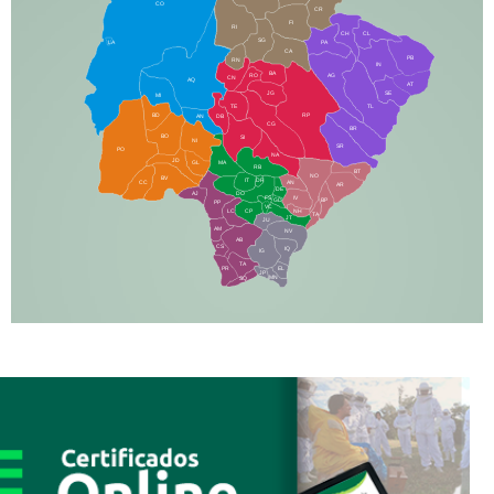
CO
CR
FI
RI
CH
CL
SG
LA
PA
CA
PB
RN
IN
BA
RO
AG
CN
AQ
AT
JG
SE
MI
TE
TL
BD
RP
AN
DB
CG
BR
BO
SI
NI
SR
PO
NA
JD
GL
MA
RB
BT
NO
BV
IT
DR
CC
AN
AR
DE
AJ
DO
FS
IV
GD
BP
PP
VC
NH
LC
CP
TA
JT
JU
AM
NV
AB
CS
IQ
IG
TA
PR
EL
JP
MN
SQ