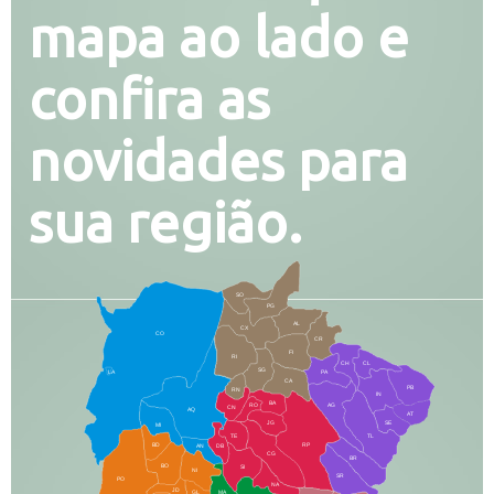
mapa ao lado e
confira as
novidades para
sua região.
SO
PG
AL
CX
CO
CR
FI
RI
CH
CL
SG
LA
PA
CA
PB
RN
IN
BA
RO
AG
CN
AQ
AT
JG
SE
MI
TE
TL
BD
RP
AN
DB
CG
BR
BO
SI
NI
SR
PO
NA
JD
GL
MA