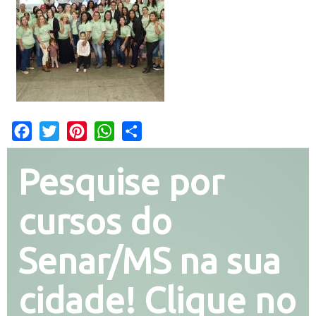
Facebook
Twitter
Pinterest
WhatsApp
Share
Pesquise por
cursos do
Senar/MS na sua
cidade! Clique no