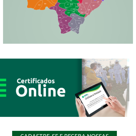
RB
BT
NO
BV
IT
DR
CC
AN
AR
DE
AJ
DO
FS
IV
GD
BP
PP
VC
NH
LC
CP
TA
JT
JU
AM
NV
AB
CS
IQ
IG
TA
PR
EL
JP
MN
SQ
CADASTRE-SE E RECEBA NOSSAS