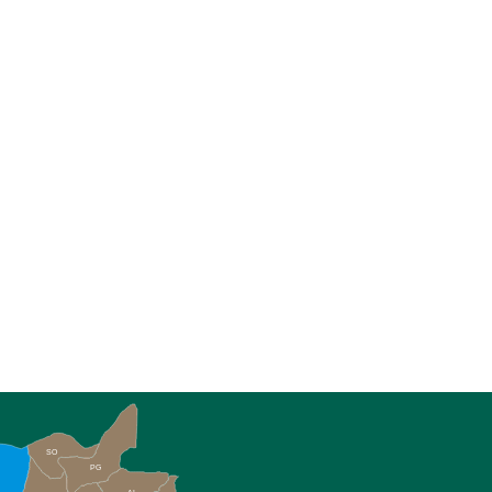
SO
PG