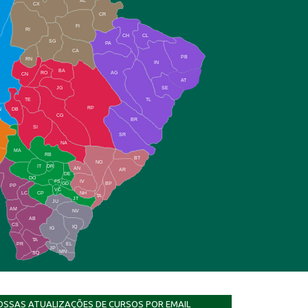
AL
CX
CR
FI
RI
CH
CL
SG
PA
CA
PB
RN
IN
BA
RO
AG
CN
AT
JG
SE
TE
TL
RP
N
DB
CG
BR
SI
SR
NA
MA
RB
BT
NO
IT
DR
AN
AR
DE
DO
FS
IV
GD
BP
PP
VC
NH
LC
CP
TA
JT
JU
AM
NV
AB
CS
IQ
IG
TA
PR
EL
JP
MN
SQ
OSSAS ATUALIZAÇÕES DE CURSOS POR EMAIL