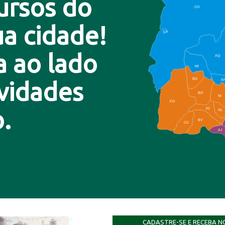
ursos do
CO
a cidade!
LA
a ao lado
AQ
MI
BD
A
ovidades
BO
NI
PO
.
JD
GL
BV
CC
AJ
CADASTRE-SE E RECEBA N