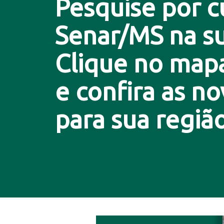
Pesquise por c
Senar/MS na su
Clique no map
e confira as n
para sua região