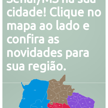
cidade! Clique no
mapa ao lado e
confira as
novidades para
sua região.
SO
PG
AL
CX
CO
CR
FI
RI
CH
CL
SG
LA
PA
CA
PB
RN
IN
BA
RO
AG
CN
AQ
AT