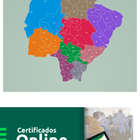
CO
CR
FI
RI
CH
CL
SG
LA
PA
CA
PB
RN
IN
BA
RO
AG
CN
AQ
AT
JG
SE
MI
TE
TL
BD
RP
AN
DB
CG
BR
BO
SI
NI
SR
PO
NA
JD
GL
MA
RB
BT
NO
BV
IT
DR
CC
AN
AR
DE
AJ
DO
FS
IV
GD
BP
PP
VC
NH
LC
CP
TA
JT
JU
AM
NV
AB
CS
IQ
IG
TA
PR
EL
JP
MN
SQ