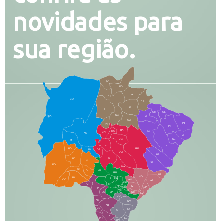
novidades para
sua região.
SO
PG
AL
CX
CO
CR
FI
RI
CH
CL
SG
LA
PA
CA
PB
RN
IN
BA
RO
AG
CN
AQ
AT
JG
SE
MI
TE
TL
BD
RP
AN
DB
CG
BR
BO
SI
NI
SR
PO
NA
JD
GL
MA
RB
BT
NO
BV
IT
DR
CC
AN
AR
DE
AJ
DO
FS
IV
GD
BP
PP
VC
NH
LC
CP
TA
JT
JU
AM
NV
AB
CS
IQ
IG
TA
PR
EL
JP