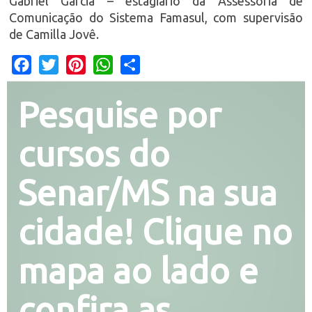
Gabriel Garcia – estagiário da Assessoria de
Comunicação do Sistema Famasul, com supervisão
de Camilla Jovê.
Facebook
Twitter
Pinterest
WhatsApp
Share
Pesquise por
cursos do
Senar/MS na sua
cidade! Clique no
mapa ao lado e
confira as