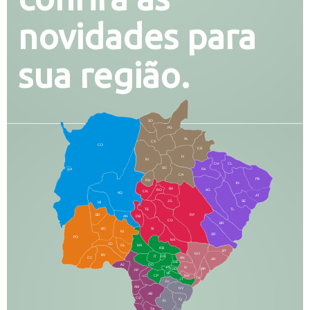
novidades para
sua região.
SO
PG
AL
CX
CO
CR
FI
RI
CH
CL
SG
LA
PA
CA
PB
RN
IN
BA
RO
AG
CN
AQ
AT
JG
SE
MI
TE
TL
BD
RP
AN
DB
CG
BR
BO
SI
NI
SR
PO
NA
JD
GL
MA
RB
BT
NO
BV
IT
DR
CC
AN
AR
DE
AJ
DO
FS
IV
GD
BP
PP
VC
NH
LC
CP
TA
JT
JU
AM
NV
AB
CS
IQ
IG
TA