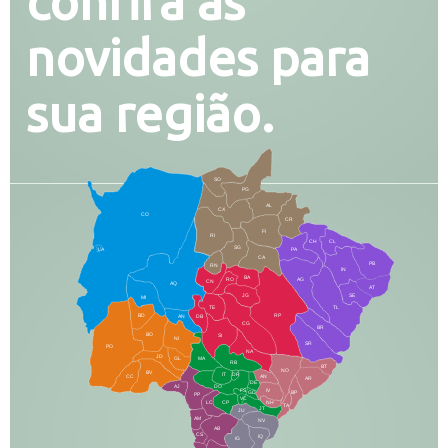
confira as
novidades para
sua região.
SO
PG
AL
CX
CO
CR
FI
RI
CH
CL
SG
LA
PA
CA
PB
RN
IN
BA
RO
AG
CN
AQ
AT
JG
SE
MI
TE
TL
BD
RP
AN
DB
CG
BR
BO
SI
NI
SR
PO
NA
JD
GL
MA
RB
BT
NO
BV
IT
DR
CC
AN
AR
DE
AJ
DO
FS
IV
GD
BP
PP
VC
NH
LC
CP
TA
JT
JU
AM
NV
AB
CS
IQ
IG