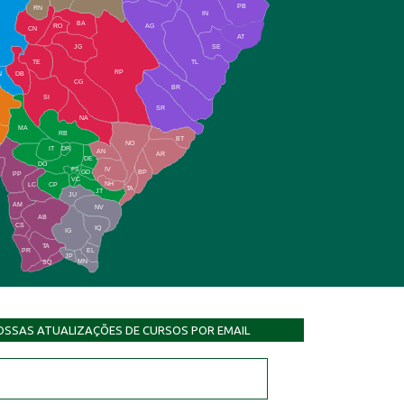
PB
RN
IN
BA
RO
AG
CN
AT
JG
SE
TE
TL
RP
N
DB
CG
BR
SI
SR
NA
MA
RB
BT
NO
IT
DR
AN
AR
DE
DO
FS
IV
GD
BP
PP
VC
NH
LC
CP
TA
JT
JU
AM
NV
AB
CS
IQ
IG
TA
PR
EL
JP
MN
SQ
OSSAS ATUALIZAÇÕES DE CURSOS POR EMAIL