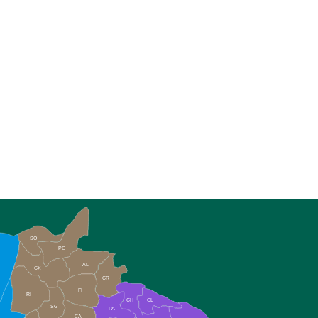
SO
PG
AL
CX
CR
FI
RI
CH
CL
SG
PA
CA