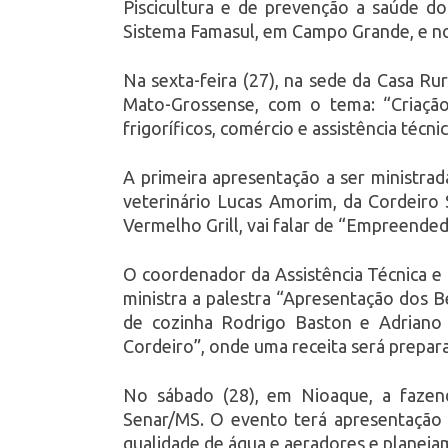
Piscicultura e de prevenção a saúde do
Sistema Famasul, em Campo Grande, e no
Na sexta-feira (27), na sede da Casa Ru
Mato-Grossense, com o tema: “Criaçã
frigoríficos, comércio e assistência técn
A primeira apresentação a ser ministrad
veterinário Lucas Amorim, da Cordeiro 
Vermelho Grill, vai falar de “Empreende
O coordenador da Assistência Técnica e
ministra a palestra “Apresentação dos 
de cozinha Rodrigo Baston e Adriano
Cordeiro”, onde uma receita será prepara
No sábado (28), em Nioaque, a fazenda
Senar/MS. O evento terá apresentação d
qualidade de água e aeradores e planeja