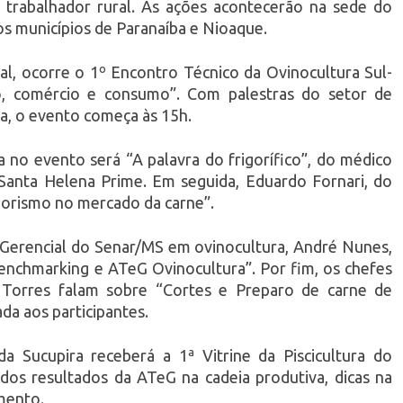
 trabalhador rural. As ações acontecerão na sede do
s municípios de Paranaíba e Nioaque.
ral, ocorre o 1º Encontro Técnico da Ovinocultura Sul-
o, comércio e consumo”. Com palestras do setor de
ica, o evento começa às 15h.
a no evento será “A palavra do frigorífico”, do médico
Santa Helena Prime. Em seguida, Eduardo Fornari, do
dorismo no mercado da carne”.
 Gerencial do Senar/MS em ovinocultura, André Nunes,
Benchmarking e ATeG Ovinocultura”. Por fim, os chefes
 Torres falam sobre “Cortes e Preparo de carne de
da aos participantes.
 Sucupira receberá a 1ª Vitrine da Piscicultura do
os resultados da ATeG na cadeia produtiva, dicas na
mento.