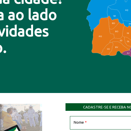
a ao lado
AQ
MI
BD
A
ovidades
BO
NI
PO
.
JD
GL
BV
CC
AJ
CADASTRE-SE E RECEBA N
Nome
*