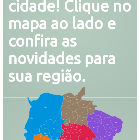
cidade! Clique no
mapa ao lado e
confira as
novidades para
sua região.
SO
PG
AL
CX
CO
CR
FI
RI
CH
CL
SG
LA
PA
CA
PB
RN
IN
BA
RO
AG
CN
AQ
AT
JG
SE
MI
TE
TL
BD
RP
AN
DB