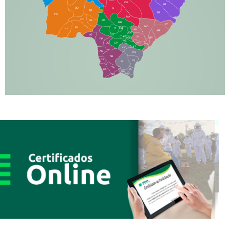
CG
BR
BO
SI
NI
SR
PO
NA
JD
GL
MA
RB
BT
NO
BV
IT
DR
CC
AN
AR
DE
AJ
DO
FS
IV
GD
BP
PP
VC
NH
LC
CP
TA
JT
JU
AM
NV
AB
CS
IQ
IG
TA
PR
EL
JP
MN
SQ