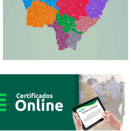
TE
TL
BD
RP
AN
DB
CG
BR
BO
SI
NI
SR
PO
NA
JD
GL
MA
RB
BT
NO
BV
IT
DR
CC
AN
AR
DE
AJ
DO
FS
IV
GD
BP
PP
VC
NH
LC
CP
TA
JT
JU
AM
NV
AB
CS
IQ
IG
TA
PR
EL
JP
MN
SQ