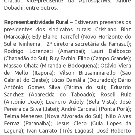
Gratão; vice-precisente da Aprosoja/MS, André
Dobachi; entre outros.
Representantividade Rural
– Estiveram presentes os
presidentes dos sindicatos rurais: Cristiano Binz
(Maracaju); Edy Elaine Tarrafel (Novo Horizonte do
Sul e Ivinhema – 2ª diretora-secretária da Famasul);
Rodrigo Lorenzeti (Amambai); Lauri Dalbosco
(Chapadão do Sul); Ruy Fachini Filho (Campo Grande);
Massao Ohata (Miranda e Bodoquena); Otávio Viera
de Mello (Itaporã); Vilson Brusammarello (São
Gabriel do Oeste); Lúcio Damália (Dourados); Dário
Antônio Gomes Silva (Fátima do sul); Eduardo
Sanchez (Aparecida do Taboado); Roseli Ruiz
(Antônio João); Leandro Acioly (Bela Vista); José
Pereira da Silva (Jateí); André Cardinal (Ponta Porã);
Telma Menezes (Nova Alvorada do Sul); Nilo Alves
Ferraz (Paranaíba); Jesus Cleto (Guia Lopes da
Laguna); Ivan Carrato (Três Lagoas); José Roberto