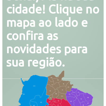
cidade! Clique no
mapa ao lado e
confira as
novidades para
sua região.
SO
PG
AL
CX
CO
CR
FI
RI
CH
CL
SG
LA
PA
CA
PB
RN
IN
BA
RO
AG
CN
AQ
AT
JG
SE
MI