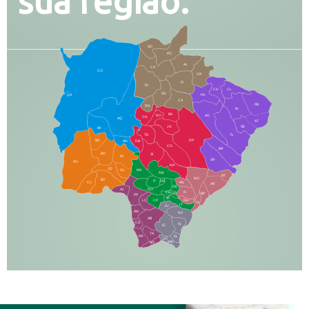
sua região.
SO
PG
AL
CX
CO
CR
FI
RI
CH
CL
SG
LA
PA
CA
PB
RN
IN
BA
RO
AG
CN
AQ
AT
JG
SE
MI
TE
TL
BD
RP
AN
DB
CG
BR
BO
SI
NI
SR
PO
NA
JD
GL
MA
RB
BT
NO
BV
IT
DR
CC
AN
AR
DE
AJ
DO
FS
IV
GD
BP
PP
VC
NH
LC
CP
TA
JT
JU
AM
NV
AB
CS
IQ
IG
TA
PR
EL
JP
MN
SQ