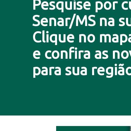
Pesquise por c
Senar/MS na su
Clique no map
e confira as n
para sua região