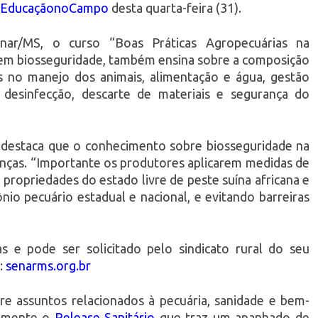
EducaçãonoCampo
desta quarta-feira (31).
nar/MS, o curso “Boas Práticas Agropecuárias na
s em biosseguridade, também ensina sobre a composição
cas no manejo dos animais, alimentação e água, gestão
 desinfecção, descarte de materiais e segurança do
a, destaca que o conhecimento sobre biosseguridade na
enças. “Importante os produtores aplicarem medidas de
 propriedades do estado livre de peste suína africana e
io pecuário estadual e nacional, e evitando barreiras
 e pode ser solicitado pelo sindicato rural do seu
:
senarms.org.br
e assuntos relacionados à pecuária, sanidade e bem-
almente o
Release Sanitário
que traz um apanhado de