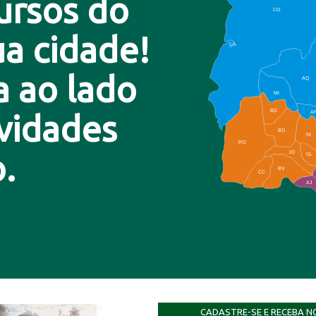
ursos do
CO
a cidade!
LA
a ao lado
AQ
MI
BD
A
ovidades
BO
NI
PO
.
JD
GL
BV
CC
AJ
CADASTRE-SE E RECEBA N