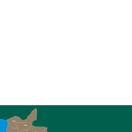
SO
PG