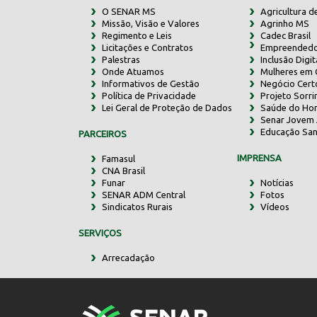
O SENAR MS
Agricultura d
Missão, Visão e Valores
Agrinho MS
Regimento e Leis
Cadec Brasil
Licitações e Contratos
Empreendedo
Palestras
Inclusão Digit
Onde Atuamos
Mulheres em
Informativos de Gestão
Negócio Cert
Política de Privacidade
Projeto Sorr
Lei Geral de Proteção de Dados
Saúde do Ho
Senar Jovem 
Educação San
PARCEIROS
IMPRENSA
Famasul
CNA Brasil
Funar
Notícias
SENAR ADM Central
Fotos
Sindicatos Rurais
Vídeos
SERVIÇOS
Arrecadação