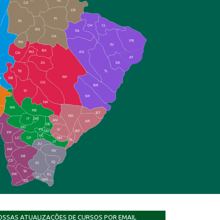
AL
CX
CR
FI
RI
CH
CL
SG
PA
CA
PB
RN
IN
BA
RO
AG
CN
AT
JG
SE
TE
TL
RP
N
DB
CG
BR
SI
SR
NA
MA
RB
BT
NO
IT
DR
AN
AR
DE
DO
FS
IV
GD
BP
PP
VC
NH
LC
CP
TA
JT
JU
AM
NV
AB
CS
IQ
IG
TA
PR
EL
JP
MN
SQ
OSSAS ATUALIZAÇÕES DE CURSOS POR EMAIL