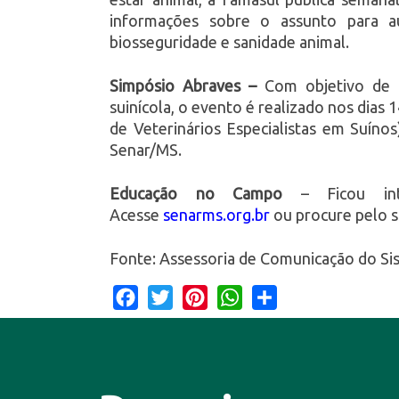
informações sobre o assunto para au
biosseguridade e sanidade animal.
Simpósio Abraves –
Com objetivo de 
suinícola, o evento é realizado nos dias
de Veterinários Especialistas em Suíno
Senar/MS.
Educação no Campo
– Ficou inte
Acesse
senarms.org.br
ou procure pelo si
Fonte: Assessoria de Comunicação do Sist
Facebook
Twitter
Pinterest
WhatsApp
Share