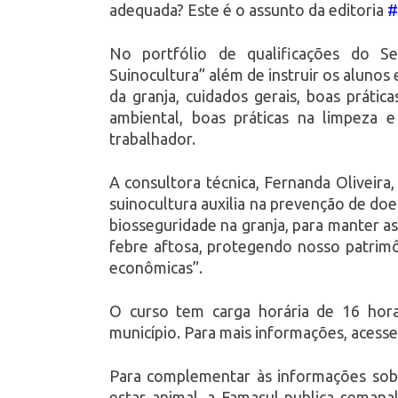
adequada? Este é o assunto da editoria
#
No portfólio de qualificações do Se
Suinocultura” além de instruir os aluno
da granja, cuidados gerais, boas práti
ambiental, boas práticas na limpeza e
trabalhador.
A consultora técnica, Fernanda Oliveir
suinocultura auxilia na prevenção de do
biosseguridade na granja, para manter as
febre aftosa, protegendo nosso patrimôn
econômicas”.
O curso tem carga horária de 16 horas
município. Para mais informações, acesse
Para complementar às informações sobr
estar animal, a Famasul publica seman