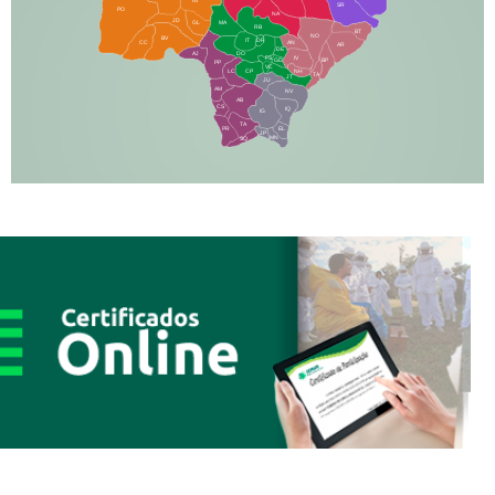
SR
PO
NA
JD
GL
MA
RB
BT
NO
BV
IT
DR
CC
AN
AR
DE
AJ
DO
FS
IV
GD
BP
PP
VC
NH
LC
CP
TA
JT
JU
AM
NV
AB
CS
IQ
IG
TA
PR
EL
JP
MN
SQ