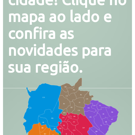
mapa ao lado e
confira as
novidades para
sua região.
SO
PG
AL
CX
CO
CR
FI
RI
CH
CL
SG
LA
PA
CA
PB
RN
IN
BA
RO
AG
CN
AQ
AT
JG
SE
MI
TE
TL
BD
RP
AN
DB
CG
BR
BO
SI
NI