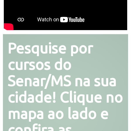
Pesquise por
cursos do
Senar/MS na sua
cidade! Clique no
mapa ao lado e
confira as