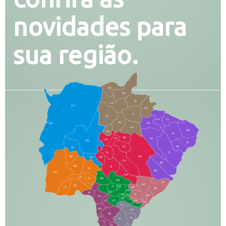
novidades para
sua região.
SO
PG
AL
CX
CO
CR
FI
RI
CH
CL
SG
LA
PA
CA
PB
RN
IN
BA
RO
AG
CN
AQ
AT
JG
SE
MI
TE
TL
BD
RP
AN
DB
CG
BR
BO
SI
NI
SR
PO
NA
JD
GL
MA
RB
BT
NO
BV
IT
DR
CC
AN
AR
DE
AJ
DO
FS
IV
GD
BP
PP
VC
NH
LC
CP
TA
JT
JU
AM
NV
AB
CS
IQ
IG
TA