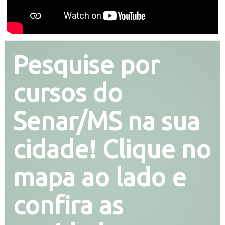
Pesquise por
cursos do
Senar/MS na sua
cidade! Clique no
mapa ao lado e
confira as