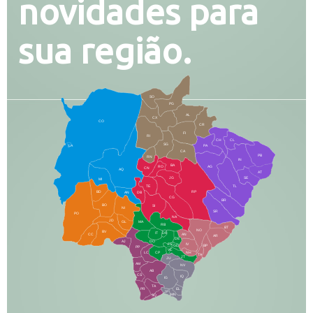
novidades para
sua região.
SO
PG
AL
CX
CO
CR
FI
RI
CH
CL
SG
LA
PA
CA
PB
RN
IN
BA
RO
AG
CN
AQ
AT
JG
SE
MI
TE
TL
BD
RP
AN
DB
CG
BR
BO
SI
NI
SR
PO
NA
JD
GL
MA
RB
BT
NO
BV
IT
DR
CC
AN
AR
DE
AJ
DO
FS
IV
GD
BP
PP
VC
NH
LC
CP
TA
JT
JU
AM
NV
AB
CS
IQ
IG
TA
PR
EL
JP
MN
SQ