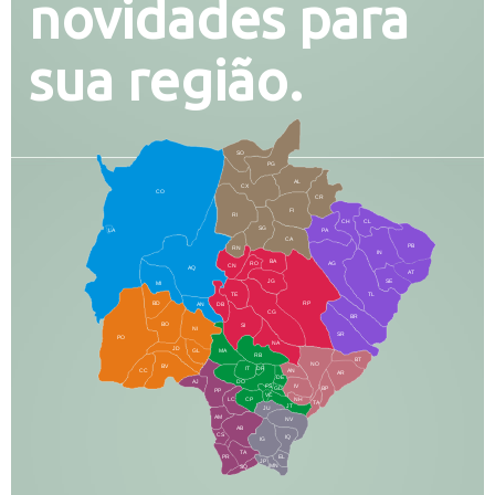
novidades para
sua região.
SO
PG
AL
CX
CO
CR
FI
RI
CH
CL
SG
LA
PA
CA
PB
RN
IN
BA
RO
AG
CN
AQ
AT
JG
SE
MI
TE
TL
BD
RP
AN
DB
CG
BR
BO
SI
NI
SR
PO
NA
JD
GL
MA
RB
BT
NO
BV
IT
DR
CC
AN
AR
DE
AJ
DO
FS
IV
GD
BP
PP
VC
NH
LC
CP
TA
JT
JU
AM
NV
AB
CS
IQ
IG
TA
PR
EL
JP
MN
SQ