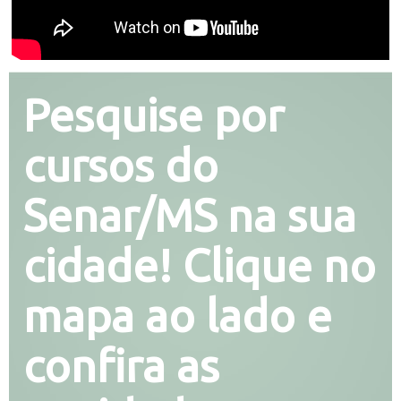
Pesquise por
cursos do
Senar/MS na sua
cidade! Clique no
mapa ao lado e
confira as