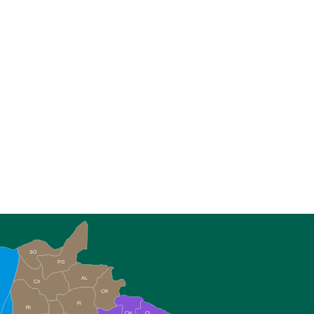
SO
PG
AL
CX
CR
FI
RI
CH
CL