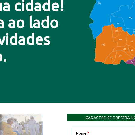
a cidade!
LA
a ao lado
AQ
MI
BD
A
ovidades
BO
NI
PO
.
JD
GL
BV
CC
AJ
CADASTRE-SE E RECEBA N
Nome
*