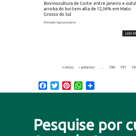
Bovinocultura de Corte: entre janeiro e outu
arroba do boi tem alta de 12,36% em Mato
Grosso do Sul
Mercado Agropecuário
LEIA M
« início
‹ anterior
…
190
191
19
Facebook
Twitter
Pinterest
WhatsApp
Share
Pesquise por c