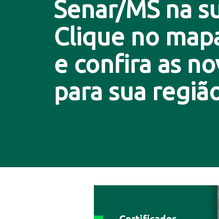
Senar/MS na su
Clique no map
e confira as n
para sua região