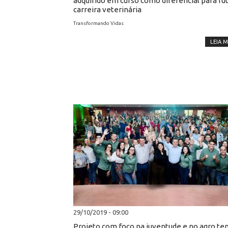
adquirido em curso como diferencial para fu
carreira veterinária
Transformando Vidas
LEIA M
29/10/2019 - 09:00
Projeto com foco na juventude e no agro te