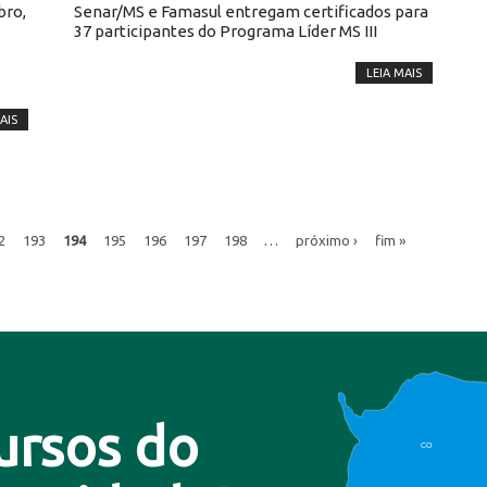
bro,
Senar/MS e Famasul entregam certificados para
37 participantes do Programa Líder MS III
LEIA MAIS
AIS
2
193
194
195
196
197
198
…
próximo ›
fim »
ursos do
CO