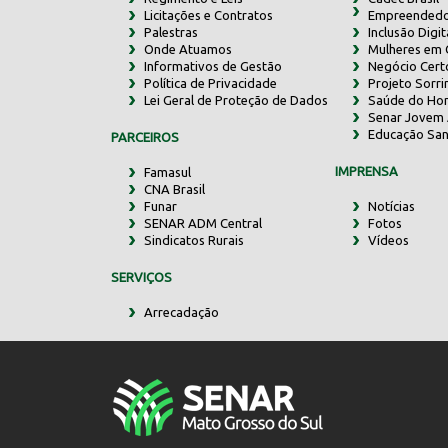
Licitações e Contratos
Empreendedo
Palestras
Inclusão Digit
Onde Atuamos
Mulheres em
Informativos de Gestão
Negócio Cert
Política de Privacidade
Projeto Sorr
Lei Geral de Proteção de Dados
Saúde do Ho
Senar Jovem 
Educação San
PARCEIROS
IMPRENSA
Famasul
CNA Brasil
Funar
Notícias
SENAR ADM Central
Fotos
Sindicatos Rurais
Vídeos
SERVIÇOS
Arrecadação