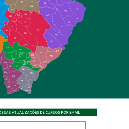
SG
PA
CA
PB
RN
IN
BA
RO
AG
CN
AT
JG
SE
TE
TL
RP
N
DB
CG
BR
SI
SR
NA
MA
RB
BT
NO
IT
DR
AN
AR
DE
DO
FS
IV
GD
BP
PP
VC
NH
LC
CP
TA
JT
JU
AM
NV
AB
CS
IQ
IG
TA
PR
EL
JP
MN
SQ
OSSAS ATUALIZAÇÕES DE CURSOS POR EMAIL