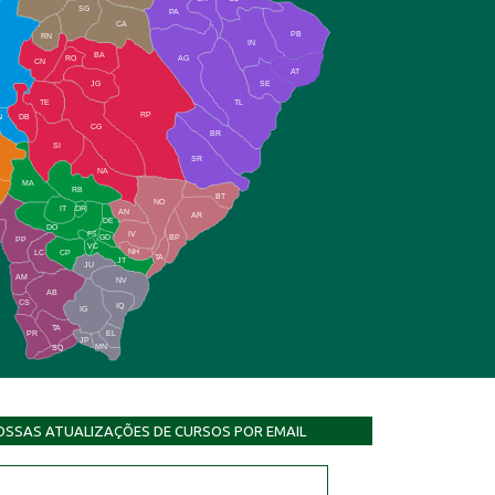
SG
PA
CA
PB
RN
IN
BA
RO
AG
CN
AT
JG
SE
TE
TL
RP
N
DB
CG
BR
SI
SR
NA
MA
RB
BT
NO
IT
DR
AN
AR
DE
DO
FS
IV
GD
BP
PP
VC
NH
LC
CP
TA
JT
JU
AM
NV
AB
CS
IQ
IG
TA
PR
EL
JP
MN
SQ
OSSAS ATUALIZAÇÕES DE CURSOS POR EMAIL