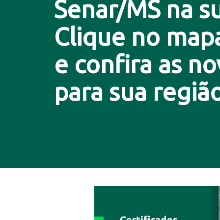
Senar/MS na su
Clique no map
e confira as n
para sua região