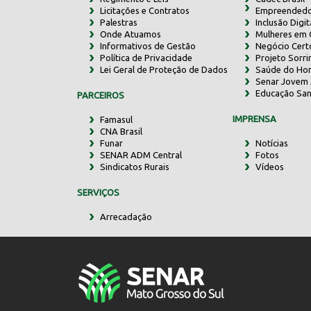
Licitações e Contratos
Empreendedo
Palestras
Inclusão Digit
Onde Atuamos
Mulheres em
Informativos de Gestão
Negócio Cert
Política de Privacidade
Projeto Sorr
Lei Geral de Proteção de Dados
Saúde do Ho
Senar Jovem 
Educação San
PARCEIROS
IMPRENSA
Famasul
CNA Brasil
Funar
Notícias
SENAR ADM Central
Fotos
Sindicatos Rurais
Vídeos
SERVIÇOS
Arrecadação