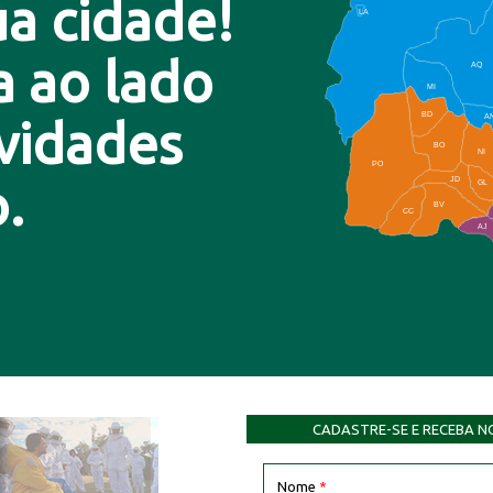
a cidade!
LA
a ao lado
AQ
MI
BD
A
ovidades
BO
NI
PO
.
JD
GL
BV
CC
AJ
CADASTRE-SE E RECEBA N
Nome
*