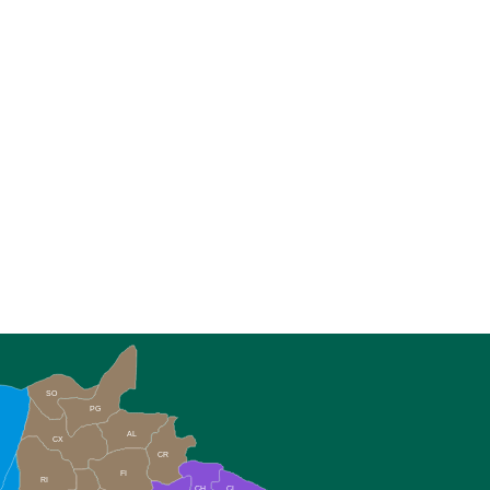
SO
PG
AL
CX
CR
FI
RI
CH
CL