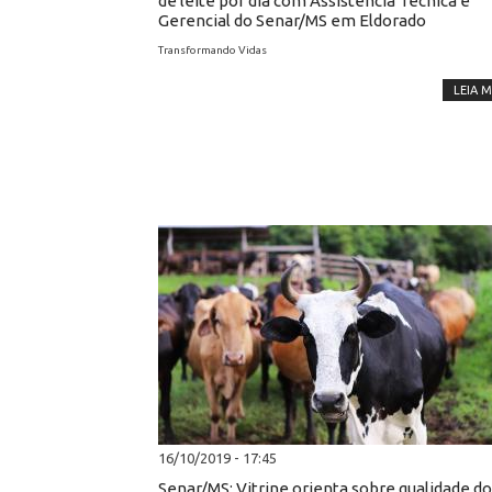
de leite por dia com Assistência Técnica e
Gerencial do Senar/MS em Eldorado
Transformando Vidas
LEIA M
16/10/2019 - 17:45
Senar/MS: Vitrine orienta sobre qualidade do