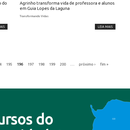
o do
Agrinho transforma vida de professora e alunos
em Guia Lopes da Laguna
Transformando Vidas
AIS
LEIA MAIS
4
195
196
197
198
199
200
…
próximo ›
fim »
ursos do
CO