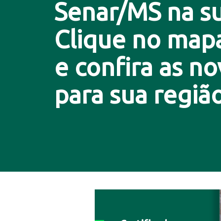
Senar/MS na su
Clique no map
e confira as n
para sua região