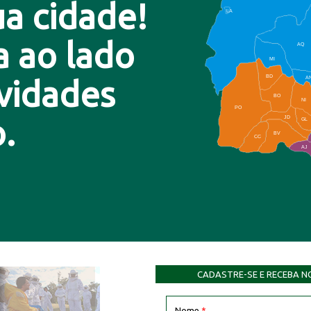
a cidade!
LA
a ao lado
AQ
MI
BD
A
ovidades
BO
NI
PO
.
JD
GL
BV
CC
AJ
CADASTRE-SE E RECEBA N
Nome
*