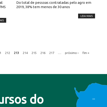
l:
Do total de pessoas contratadas pelo agro em
r/MS
2019, 38% tem menos de 30 anos
LEIA MAIS
AIS
1
212
213
214
215
216
217
…
próximo ›
fim »
ursos do
CO