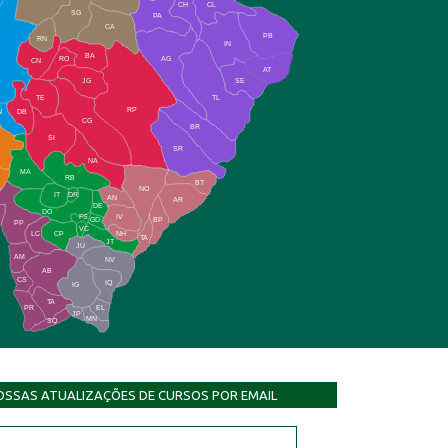
CH
CL
SG
PA
CA
PB
RN
IN
BA
RO
AG
CN
AT
JG
SE
TE
TL
RP
N
DB
CG
BR
SI
SR
NA
MA
RB
BT
NO
IT
DR
AN
AR
DE
DO
FS
IV
GD
BP
PP
VC
NH
LC
CP
TA
JT
JU
AM
NV
AB
CS
IQ
IG
TA
PR
EL
JP
MN
SQ
OSSAS ATUALIZAÇÕES DE CURSOS POR EMAIL