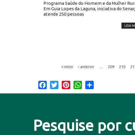
Programa Saúde do Homem e da Mulher Rura
Em Guia Lopes da Laguna, iniciativa do Sena
atende 250 pessoas
LEIA M
« início
‹ anterior
…
209
210
21
Facebook
Twitter
Pinterest
WhatsApp
Share
Pesquise por c