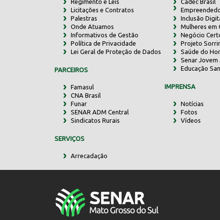
Regimento e Leis
Cadec Brasil
Licitações e Contratos
Empreendedo
Palestras
Inclusão Digit
Onde Atuamos
Mulheres em
Informativos de Gestão
Negócio Cert
Política de Privacidade
Projeto Sorr
Lei Geral de Proteção de Dados
Saúde do Ho
Senar Jovem 
Educação San
PARCEIROS
IMPRENSA
Famasul
CNA Brasil
Funar
Notícias
SENAR ADM Central
Fotos
Sindicatos Rurais
Vídeos
SERVIÇOS
Arrecadação