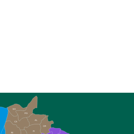
SO
PG
AL
CX
CR
FI
RI