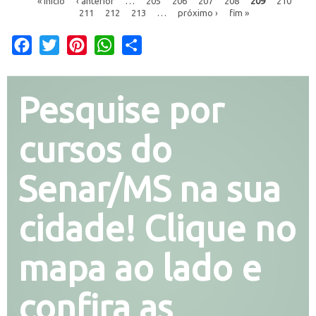
« início
‹ anterior
…
205
206
207
208
209
210
211
212
213
…
próximo ›
fim »
Facebook
Twitter
Pinterest
WhatsApp
Share
Pesquise por
cursos do
Senar/MS na sua
cidade! Clique no
mapa ao lado e
confira as