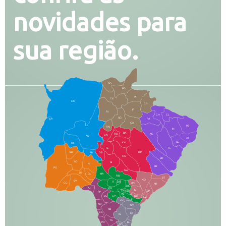
novidades para
sua região.
SO
PG
AL
CX
CO
CR
FI
RI
CH
CL
SG
LA
PA
CA
PB
RN
IN
BA
RO
AG
CN
AQ
AT
JG
SE
MI
TE
TL
BD
RP
AN
DB
CG
BR
BO
SI
NI
SR
PO
NA
JD
GL
MA
RB
BT
NO
BV
IT
DR
CC
AN
AR
DE
AJ
DO
FS
IV
GD
BP
PP
VC
NH
LC
CP
TA
JT
JU
AM
NV
AB
CS
IQ
IG
TA
PR
EL
JP