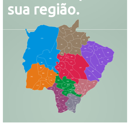
sua região.
SO
PG
AL
CX
CO
CR
FI
RI
CH
CL
SG
LA
PA
CA
PB
RN
IN
BA
RO
AG
CN
AQ
AT
JG
SE
MI
TE
TL
BD
RP
AN
DB
CG
BR
BO
SI
NI
SR
PO
NA
JD
GL
MA
RB
BT
NO
BV
IT
DR
CC
AN
AR
DE
AJ
DO
FS
IV
GD
BP
PP
VC
NH
LC
CP
TA
JT
JU
AM
NV
AB
CS
IQ
IG
TA
PR
EL
JP
MN
SQ