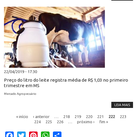
22/04/2019 - 17:30
Preço do litro do leite registra média de R$ 1,03 no primeiro
trimestre em MS
Mercado Agropecuário
LEIA MAIS
« início
‹ anterior
…
218
219
220
221
222
223
224
225
226
…
próximo ›
fim »
Facebook
Twitter
Pinterest
WhatsApp
Share