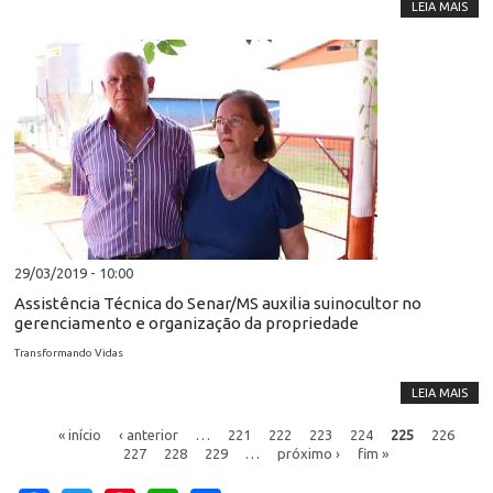
LEIA MAIS
29/03/2019 - 10:00
Assistência Técnica do Senar/MS auxilia suinocultor no
gerenciamento e organização da propriedade
Transformando Vidas
LEIA MAIS
« início
‹ anterior
…
221
222
223
224
225
226
227
228
229
…
próximo ›
fim »