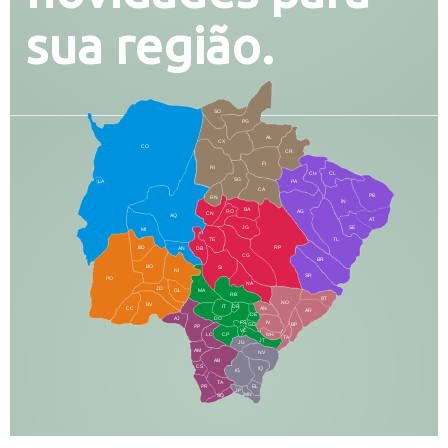
sua região.
SO
PG
AL
CX
CO
CR
FI
RI
CH
CL
SG
LA
PA
CA
PB
RN
IN
BA
RO
AG
CN
AQ
AT
JG
SE
MI
TE
TL
BD
RP
AN
DB
CG
BR
BO
SI
NI
SR
PO
NA
JD
GL
MA
RB
BT
NO
BV
IT
DR
CC
AN
AR
DE
AJ
DO
FS
IV
GD
BP
PP
VC
NH
LC
CP
TA
JT
JU
AM
NV
AB
CS
IQ
IG
TA
PR
EL
JP
MN
SQ