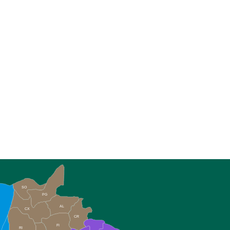
SO
PG
AL
CX
CR
FI
RI