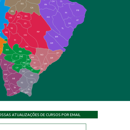
CH
CL
SG
PA
CA
PB
RN
IN
BA
RO
AG
CN
AT
JG
SE
TE
TL
RP
N
DB
CG
BR
SI
SR
NA
MA
RB
BT
NO
IT
DR
AN
AR
DE
DO
FS
IV
GD
BP
PP
VC
NH
LC
CP
TA
JT
JU
AM
NV
AB
CS
IQ
IG
TA
PR
EL
JP
MN
SQ
OSSAS ATUALIZAÇÕES DE CURSOS POR EMAIL