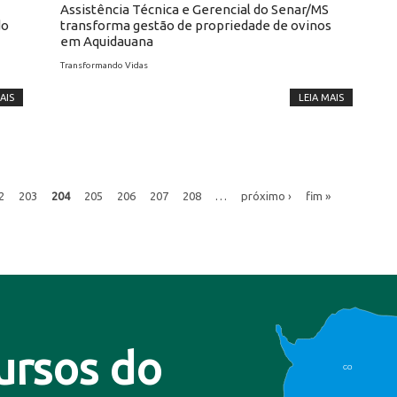
Assistência Técnica e Gerencial do Senar/MS
do
transforma gestão de propriedade de ovinos
em Aquidauana
Transformando Vidas
AIS
LEIA MAIS
2
203
204
205
206
207
208
…
próximo ›
fim »
ursos do
CO