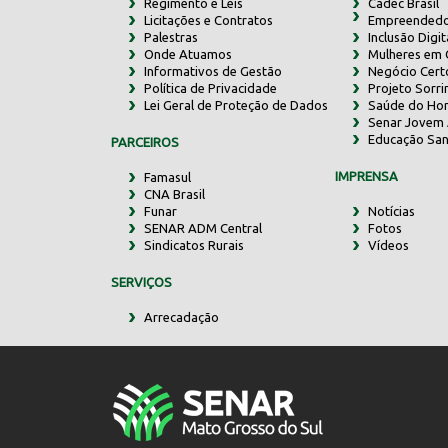
Regimento e Leis
Cadec Brasil
Licitações e Contratos
Empreendedo
Palestras
Inclusão Digit
Onde Atuamos
Mulheres em
Informativos de Gestão
Negócio Cert
Política de Privacidade
Projeto Sorr
Lei Geral de Proteção de Dados
Saúde do Ho
Senar Jovem 
Educação San
PARCEIROS
IMPRENSA
Famasul
CNA Brasil
Funar
Notícias
SENAR ADM Central
Fotos
Sindicatos Rurais
Vídeos
SERVIÇOS
Arrecadação