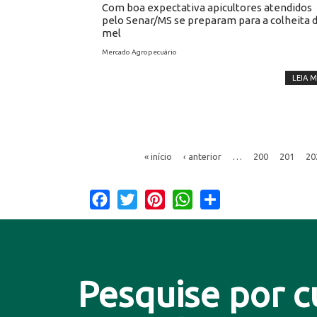
Com boa expectativa apicultores atendidos
pelo Senar/MS se preparam para a colheita 
mel
Mercado Agropecuário
LEIA M
« início
‹ anterior
…
200
201
20
Facebook
Twitter
Pinterest
WhatsApp
Share
Pesquise por c