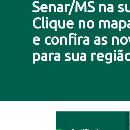
Senar/MS na su
Clique no map
e confira as n
para sua região