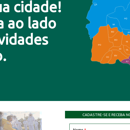
a cidade!
LA
a ao lado
AQ
MI
BD
A
ovidades
BO
NI
PO
.
JD
GL
BV
CC
AJ
CADASTRE-SE E RECEBA N
Nome
*