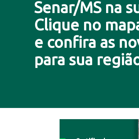
Senar/MS na su
Clique no map
e confira as n
para sua região