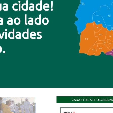
a cidade!
LA
a ao lado
AQ
MI
BD
A
ovidades
BO
NI
PO
.
JD
GL
BV
CC
AJ
CADASTRE-SE E RECEBA N
Nome
*