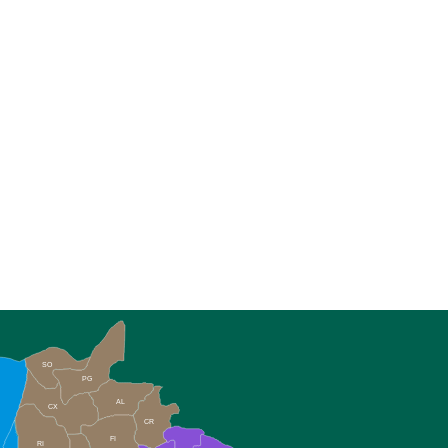
SO
PG
AL
CX
CR
FI
RI