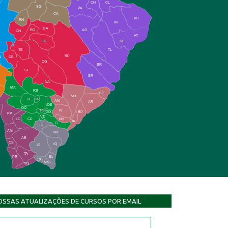
CH
CL
SG
PA
CA
PB
RN
IN
BA
RO
AG
CN
AT
JG
SE
TE
TL
RP
N
DB
CG
BR
SI
SR
NA
MA
RB
BT
NO
IT
DR
AN
AR
DE
DO
FS
IV
GD
BP
PP
VC
NH
LC
CP
TA
JT
JU
AM
NV
AB
CS
IQ
IG
TA
PR
EL
JP
MN
SQ
OSSAS ATUALIZAÇÕES DE CURSOS POR EMAIL