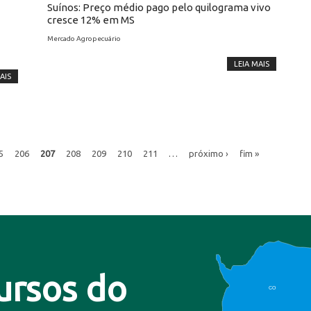
Suínos: Preço médio pago pelo quilograma vivo
cresce 12% em MS
Mercado Agropecuário
LEIA MAIS
AIS
5
206
207
208
209
210
211
…
próximo ›
fim »
ursos do
CO