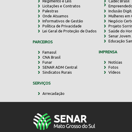
Regimento e Leis
Cadec Brasil
Licitações e Contratos
Empreendedo
Palestras
Inclusão Digit
Onde Atuamos
Mulheres em
Informativos de Gestão
Negócio Cert
Política de Privacidade
Projeto Sorr
Lei Geral de Proteção de Dados
Saúde do Ho
Senar Jovem 
Educação San
PARCEIROS
IMPRENSA
Famasul
CNA Brasil
Funar
Notícias
SENAR ADM Central
Fotos
Sindicatos Rurais
Vídeos
SERVIÇOS
Arrecadação