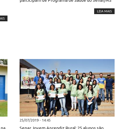
participam de Programa de Saúde do Senar/MS
LEIA MAIS
AIS
25/07/2019 - 14:45
 na
Senar Jovem Aprendiz Rural: 25 alunos são