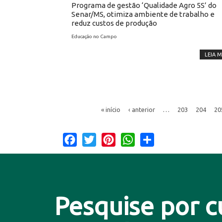
Programa de gestão ‘Qualidade Agro 5S’ do
Senar/MS, otimiza ambiente de trabalho e
reduz custos de produção
Educação no Campo
LEIA M
« início
‹ anterior
…
203
204
20
Facebook
Twitter
Pinterest
WhatsApp
Share
Pesquise por c