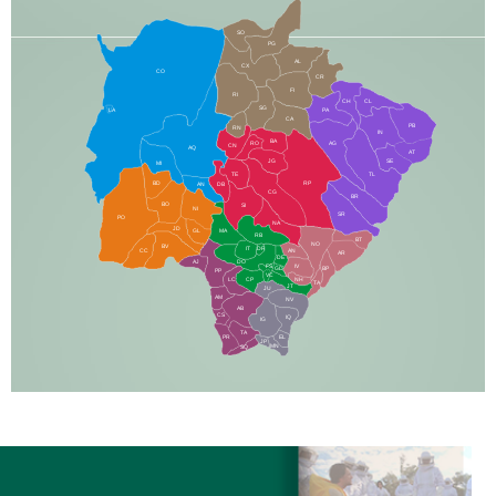
SO
PG
AL
CX
CO
CR
FI
RI
CH
CL
SG
LA
PA
CA
PB
RN
IN
BA
RO
AG
CN
AQ
AT
JG
SE
MI
TE
TL
BD
RP
AN
DB
CG
BR
BO
SI
NI
SR
PO
NA
JD
GL
MA
RB
BT
NO
BV
IT
DR
CC
AN
AR
DE
AJ
DO
FS
IV
GD
BP
PP
VC
NH
LC
CP
TA
JT
JU
AM
NV
AB
CS
IQ
IG
TA
PR
EL
JP
MN
SQ