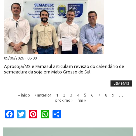
09/06/2026 - 06:00
Aprosoja/MS e Famasul articulam revisão do calendário de
semeadura da soja em Mato Grosso do Sul
LEIA MAIS
« início
‹ anterior
1
2
3
4
5
6
7
8
9
…
próximo ›
fim »
Facebook
Twitter
Pinterest
WhatsApp
Share