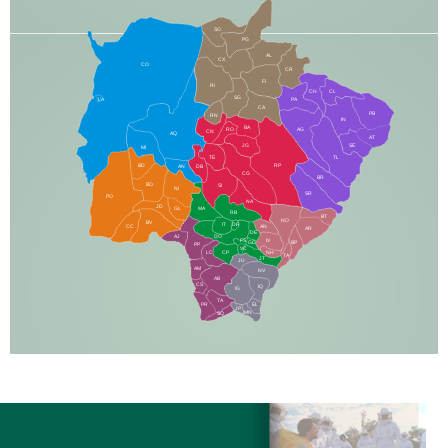
SO
PG
AL
CX
CO
CR
FI
RI
CH
CL
SG
LA
PA
CA
PB
RN
IN
BA
RO
AG
CN
AQ
AT
JG
SE
MI
TE
TL
BD
RP
AN
DB
CG
BR
BO
SI
NI
SR
PO
NA
JD
GL
MA
RB
BT
NO
BV
IT
DR
CC
AN
AR
DE
AJ
DO
FS
IV
GD
BP
PP
VC
NH
LC
CP
TA
JT
JU
AM
NV
AB
CS
IQ
IG
TA
PR
EL
JP
MN
SQ