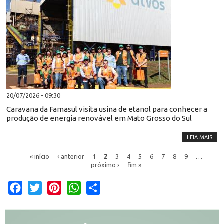
20/07/2026 - 09:30
Caravana da Famasul visita usina de etanol para conhecer a
produção de energia renovável em Mato Grosso do Sul
LEIA MAIS
« início
‹ anterior
1
2
3
4
5
6
7
8
9
…
próximo ›
fim »
Facebook
Twitter
Pinterest
WhatsApp
Share